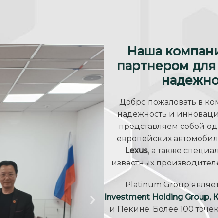
Наша компан
партнером для т
надежнос
Добро пожаловать в к
надежность и инновации
представляем собой од
европейских автомобил
Lexus
, а также специ
известных производителе
Platinum Group являе
Investment Holding Group, 
и Пекине. Более 100 точе