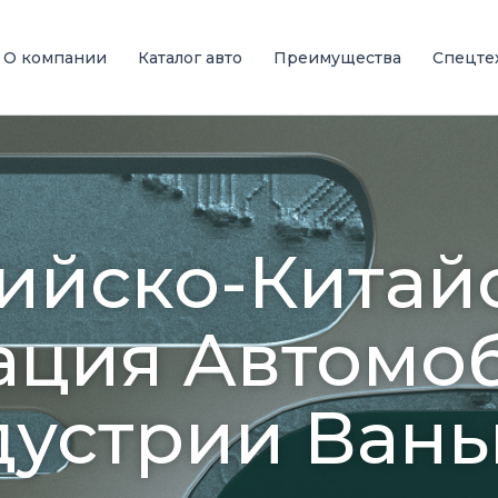
О компании
Каталог авто
Преимущества
Спецте
ийско-Китай
ация Автомо
устрии Вань