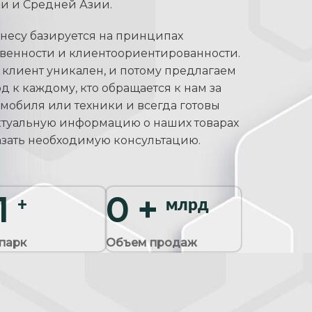
и и Средней Азии.
несу базируется на принципах
твенности и клиентоориентированности.
клиент уникален, и потому предлагаем
к каждому, кто обращается к нам за
мобиля или техники и всегда готовы
ктуальную информацию о наших товарах
оказать необходимую консультацию.
45
1
+
+
млрд
парк
Объем продаж