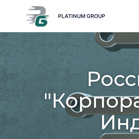
Перейти
к
PLATINUM GROUP
содержимому
Росс
"Корпор
Инд