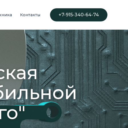
+7-915-340-64-74
хника
Контакты
ская
бильной
го"