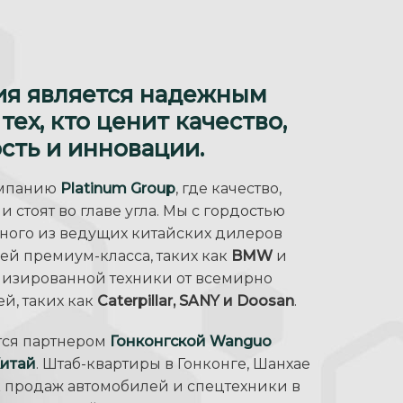
ия является надежным
ех, кто ценит качество,
ть и инновации.​
омпанию
Platinum Group
, где качество,
 стоят во главе угла. Мы с гордостью
ного из ведущих китайских дилеров
ей премиум-класса, таких как
BMW
и
ализированной техники от всемирно
й, таких как
Caterpillar, SANY и Doosan
.
тся партнером
Гонконгской Wanguo
Китай
. Штаб-квартиры в Гонконге, Шанхае
к продаж автомобилей и спецтехники в